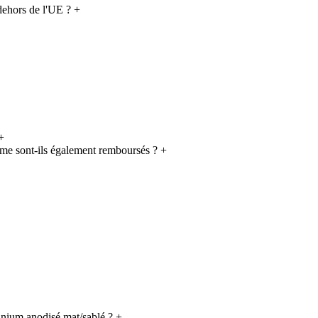
dehors de l'UE ?
+
+
on me sont-ils également remboursés ?
+
minium anodisé mat/sablé ?
+