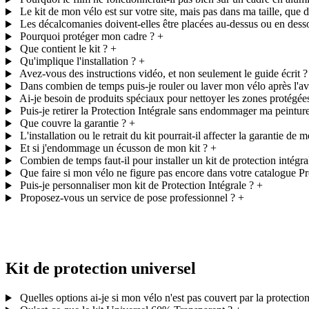
Le kit de mon vélo est sur votre site, mais pas dans ma taille, que do
Les décalcomanies doivent-elles être placées au-dessus ou en desso
Pourquoi protéger mon cadre ?
+
Que contient le kit ?
+
Qu'implique l'installation ?
+
Avez-vous des instructions vidéo, et non seulement le guide écrit ?
Dans combien de temps puis-je rouler ou laver mon vélo après l'av
Ai-je besoin de produits spéciaux pour nettoyer les zones protégée
Puis-je retirer la Protection Intégrale sans endommager ma peintur
Que couvre la garantie ?
+
L'installation ou le retrait du kit pourrait-il affecter la garantie de 
Et si j'endommage un écusson de mon kit ?
+
Combien de temps faut-il pour installer un kit de protection intégra
Que faire si mon vélo ne figure pas encore dans votre catalogue Pr
Puis-je personnaliser mon kit de Protection Intégrale ?
+
Proposez-vous un service de pose professionnel ?
+
Kit de protection universel
Quelles options ai-je si mon vélo n'est pas couvert par la protectio