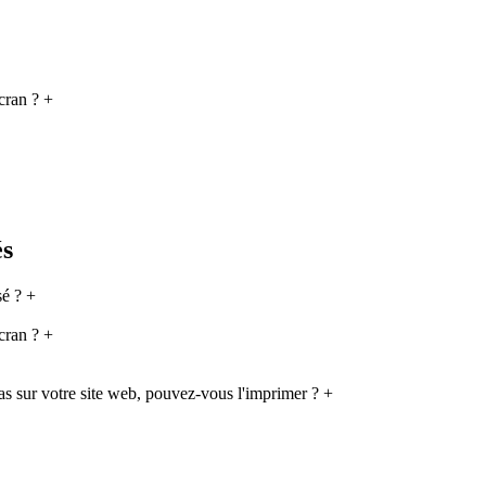
cran ?
+
és
sé ?
+
cran ?
+
as sur votre site web, pouvez-vous l'imprimer ?
+