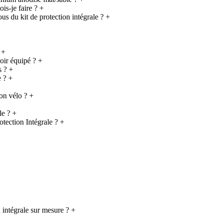
is-je faire ?
+
us du kit de protection intégrale ?
+
+
oir équipé ?
+
s ?
+
e ?
+
mon vélo ?
+
le ?
+
otection Intégrale ?
+
n intégrale sur mesure ?
+