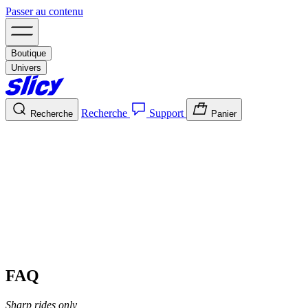
Passer au contenu
Boutique
Univers
Recherche
Support
Recherche
Panier
FAQ
Sharp rides only