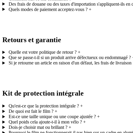
Des frais de douane ou des taxes d'importation s'appliquent-ils en 
Quels modes de paiement acceptez-vous ?
+
Retours et garantie
Quelle est votre politique de retour ?
+
Que se passe-t-il si un produit arrive défectueux ou endommagé ?
Si je retourne un article en raison d'un défaut, les frais de livrais
Kit de protection intégrale
Qu'est-ce que la protection intégrale ?
+
De quoi est fait le film ?
+
Est-ce une taille unique ou une coupe ajustée ?
+
Quel poids cela ajoute-t-il à mon vélo ?
+
Dois-je choisir mat ou brillant ?
+
Pourquoi le film ne fonctionnerait-il pas bien sur un cadre en alu