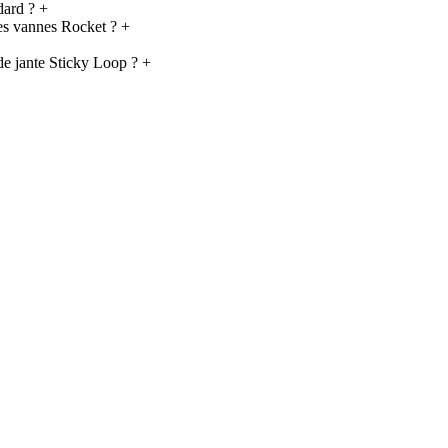
dard ?
+
 les vannes Rocket ?
+
 de jante Sticky Loop ?
+