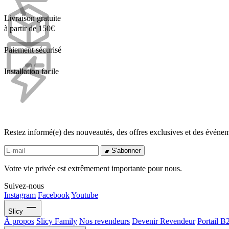
Livraison gratuite
à partir de 150€
Paiement sécurisé
Installation facile
Restez informé(e) des nouveautés, des offres exclusives et des évén
S'abonner
Votre vie privée est extrêmement importante pour nous.
Suivez-nous
Instagram
Facebook
Youtube
Slicy
À propos
Slicy Family
Nos revendeurs
Devenir Revendeur
Portail B