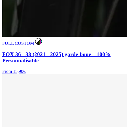
FULL CUSTOM
FOX 36 - 38 (2021 - 2025) garde-boue – 100%
Personnalisable
From 15,90€