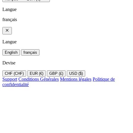
Langue
français
Langue
English
français
Devise
CHF (CHF)
EUR (€)
GBP (£)
USD ($)
Support
Conditions Générales
Mentions légales
Politique de
confidentialité