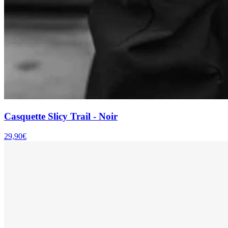
Casquette Slicy Trail - Noir
29,90€