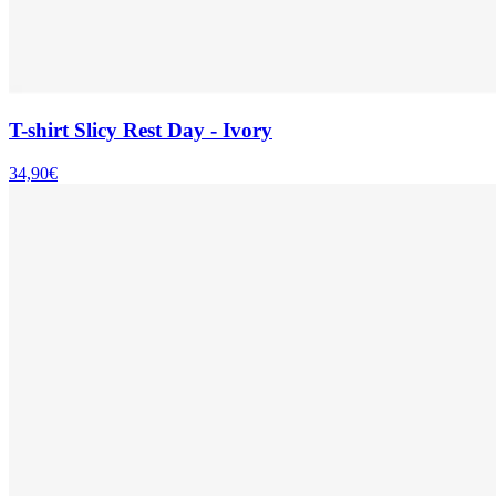
T-shirt Slicy Rest Day - Ivory
34,90€