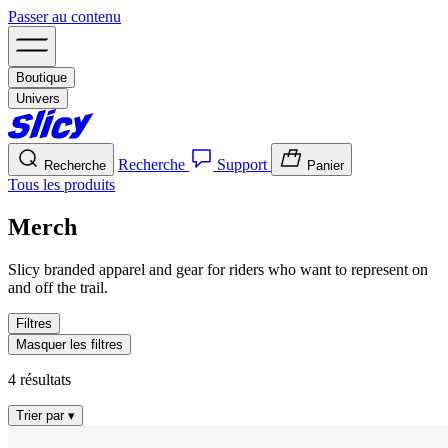
Passer au contenu
Boutique
Univers
Recherche
Support
Recherche
Panier
Tous les produits
Merch
Slicy branded apparel and gear for riders who want to represent on
and off the trail.
Filtres
Masquer les filtres
4 résultats
Trier par
▾