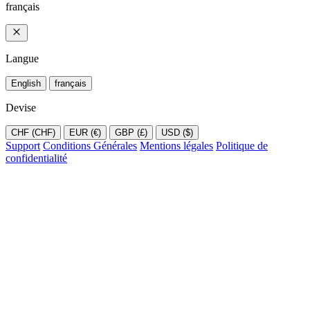
français
Langue
English
français
Devise
CHF (CHF)
EUR (€)
GBP (£)
USD ($)
Support
Conditions Générales
Mentions légales
Politique de
confidentialité