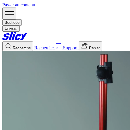
Passer au contenu
Boutique
Univers
Recherche
Support
Recherche
Panier