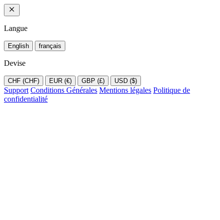
Langue
English
français
Devise
CHF (CHF)
EUR (€)
GBP (£)
USD ($)
Support
Conditions Générales
Mentions légales
Politique de
confidentialité